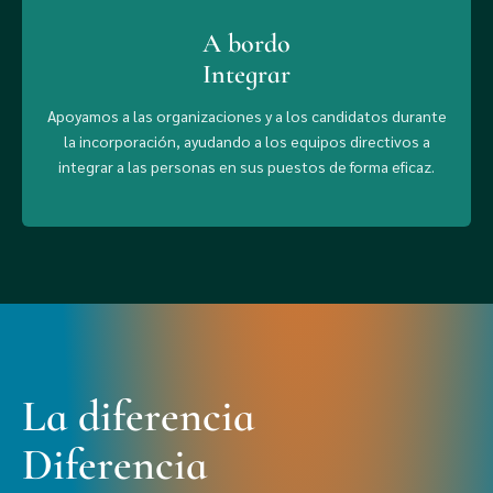
A bordo
Integrar
Apoyamos a las organizaciones y a los candidatos durante
la incorporación, ayudando a los equipos directivos a
integrar a las personas en sus puestos de forma eficaz.
La diferencia
Diferencia