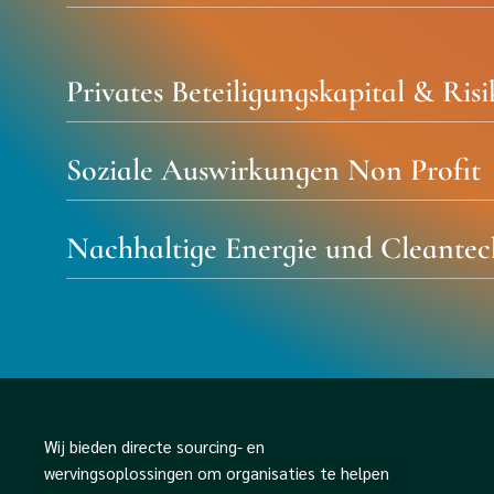
Privates Beteiligungskapital & Ris
Soziale Auswirkungen Non Profit
Nachhaltige Energie und Cleantec
Wij bieden directe sourcing- en
wervingsoplossingen om organisaties te helpen